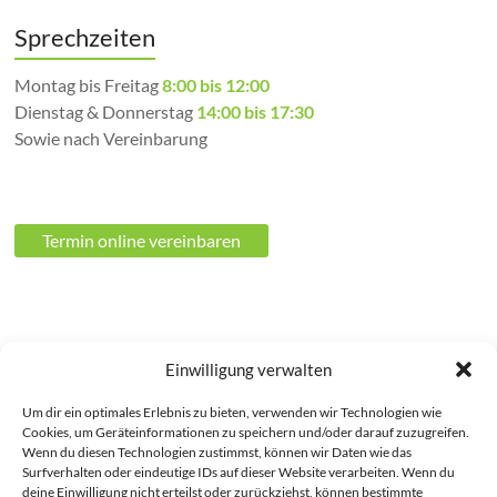
Sprechzeiten
Montag bis Freitag
8:00 bis 12:00
Dienstag & Donnerstag
14:00 bis 17:30
Sowie nach Vereinbarung
Termin online vereinbaren
Kontaktinformationen
Einwilligung verwalten
Praxis Dr. Kunstmann
Um dir ein optimales Erlebnis zu bieten, verwenden wir Technologien wie
Cookies, um Geräteinformationen zu speichern und/oder darauf zuzugreifen.
Steinweg 7-8
Wenn du diesen Technologien zustimmst, können wir Daten wie das
07743 Jena
Surfverhalten oder eindeutige IDs auf dieser Website verarbeiten. Wenn du
Tel:
03641 / 441466
deine Einwilligung nicht erteilst oder zurückziehst, können bestimmte