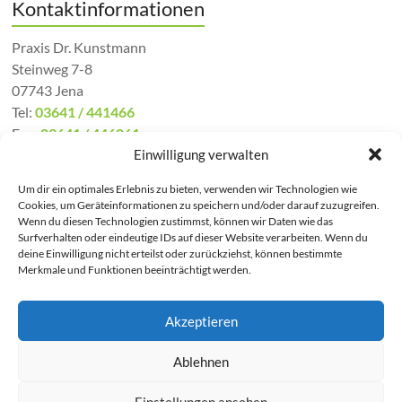
Kontaktinformationen
Praxis Dr. Kunstmann
Steinweg 7-8
07743 Jena
Tel:
03641 / 441466
Fax:
03641 / 446061
Mail:
kontakt@hausarzt-jena.de
Einwilligung verwalten
Um dir ein optimales Erlebnis zu bieten, verwenden wir Technologien wie
Cookies, um Geräteinformationen zu speichern und/oder darauf zuzugreifen.
Wenn du diesen Technologien zustimmst, können wir Daten wie das
Notfallnummern
Surfverhalten oder eindeutige IDs auf dieser Website verarbeiten. Wenn du
deine Einwilligung nicht erteilst oder zurückziehst, können bestimmte
Merkmale und Funktionen beeinträchtigt werden.
Notarzt / Rettungswagen -
112
Kassenärztlicher Notdienst -
116 117
Notaufnahme Jena -
03641 / 9322050
Giftnotruf
Erfurt -
0361 / 730730
Akzeptieren
Ablehnen
Copyright © 2026
Praxis Dr. Kunstmann – Ihr Hausarzt in Jena
. Alle Rechte
Einstellungen ansehen